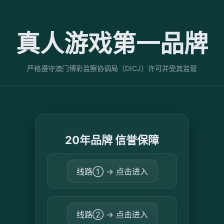
真人游戏第一品牌
严格遵守澳门博彩监察协调局（DICJ）许可并受其监管
20年品牌 信誉保障
线路① → 点击进入
线路② → 点击进入